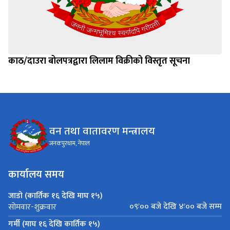
काठ/दाउरा बोलपत्रद्वारा लिलाम विक्रीको विस्तृत सूचना
वन तथा वातावरण मन्त्रालय
जनकपुरधाम, नेपाल
कार्यालय समय
जाडो (कार्तिक १६ देखि माघ १५)
०९ः०० बजे देखि ४ः०० बजे सम्म
सोमवार-शुक्रवार
गर्मी (माघ १६ देखि कार्तिक १५)