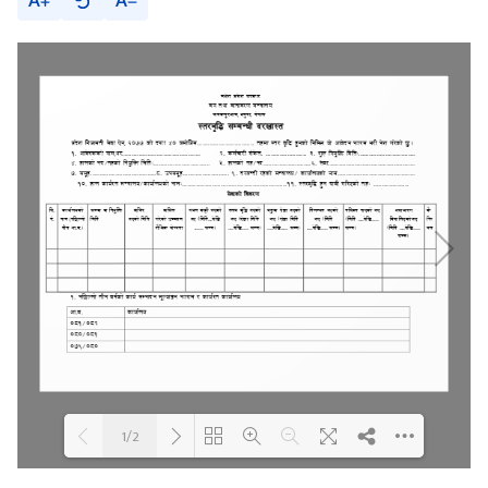
A
A
1/2